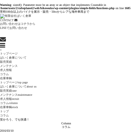
Warning
: sizeof(): Parameter must be an array or an object that implements Countable in
/home/users/2/cubeplanet2/web/bikesouko/wp-content/plugins/simple-fields/functions.php
on line
1685
常時100台以上のバイクを展示・販売・50ccからレアな海外車両まで
CONTACT
お問い合わせはコチラから
LINEでお問い合わせ
×
トップページ
ばいく倉庫について
販売実績
メンテナンス
求人情報
コラム
在庫車輌
トップページ
top page
ばいく倉庫について
about us
販売実績
case
メンテナンス
maintenance
求人情報
recruit
コラム
column
在庫車輌
stock
トップ
コラム
安かろう、でも快適！
Column
コラム
2016/03/10