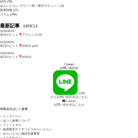
店内
(76)
みらいとらい マラソン部！豊川マラソン！
(3)
新着情報
(27)
コラム
(349)
最新記事
ARTICLE
2026/08/03
本日のピット
アヴェニス150
2026/08/03
本日のピット
NSR50 part3
2026/08/03
本日のピット
NSR50
Contact
お問い合わせ
LINE
からお問い合わせはこちら
Contact
お問い合わせはこちら
有限会社ばいく倉庫
> トップページ
> ばいく倉庫について
> フィットネス
> 放課後等デイサービスみらいとらい
> みらいとらい相談支援事業
> エステHotLips