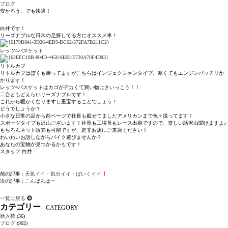
ブログ
安かろう、でも快適！
白井です！
リーズナブルな日常の足探してる方にオススメ車！
レッツ4バスケット
リトルカブ
リトルカブはぼくも乗ってますがこちらはインジェクションタイプ。寒くてもエンジンバッチリか
かります！
レッツ4バスケットはカゴがデカくて買い物にさいっこう！！
二台ともどえらいリーズナブルです！
これから暖かくなりますし重宝することでしょう！
どうでしょうか？
小さな日常の足から前ページで社長も載せてましたアメリカンまで色々扱ってます！
スポーツタイプも沢山ございます！社長も工場長もレース出身ですので、楽しい話沢山聞けますよ♪
もちろんネット販売も可能ですが、是非お店にご来店ください！
わいわいお話しながらバイク選びませんか？
あなたの宝物が見つかるかもです！
スタッフ 白井
前の記事 :
天気イイ・気分イイ・ばいくイイ
次の記事 :
こんばんはー
一覧に戻る
カテゴリー
CATEGORY
新入荷
(36)
ブログ
(902)