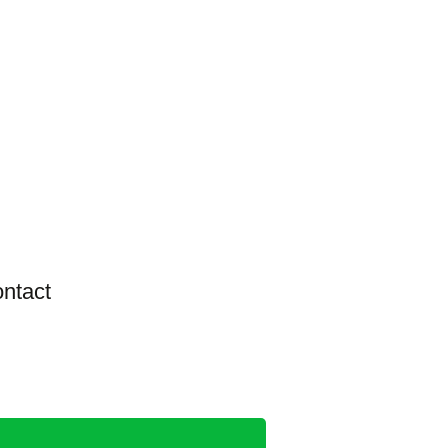
2026/08/03
本日のピット
NSR50
ntact