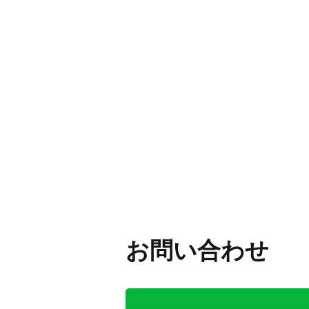
それでは本日もばいく倉庫で
スタッフ 白井
前の記事 :
クルマ部門・紹
次の記事 :
入荷報告！
お問い合わせ