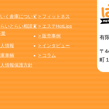
ばいく倉庫について
> フィットネス
みらいとらい相談支
> エステHotLips
事業
> 販売事例
有
求人情報
> インタビュー
〒4
在庫車輌
> コラム
町
個人情報保護方針