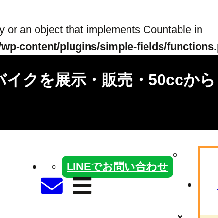
ay or an object that implements Countable in
wp-content/plugins/simple-fields/functions
バイクを展示・販売・50ccか
LINEでお問い合わせ
×