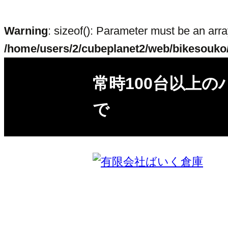
Warning
: sizeof(): Parameter must be an arr
/home/users/2/cubeplanet2/web/bikesouko/
常時100台以上の
で