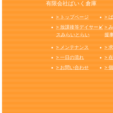
有限会社ばいく倉庫
> トップページ
> 
> 放課後等デイサービ
> 
スみらいとらい
援
> メンテナンス
> 
> 一日の流れ
> 
> お問い合わせ
> 