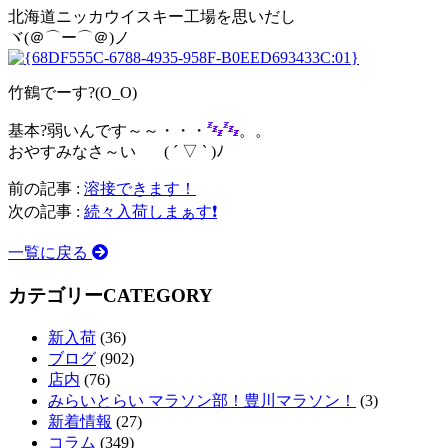
北海道ニッカウイスキー工場を思いだし
ヾ(＠⌒ー⌒＠)ノ
竹鶴でーす?(O_O)
基本?弱いんです～～・・・
。。
おやすみなさ～い ( ´ ▽ ` )ﾉ
前の記事 :
溶接できます！
次の記事 :
続々入荷しまぁす❗️
一覧に戻る
カテゴリー
CATEGORY
新入荷
(36)
ブログ
(902)
店内
(76)
みらいとらい マラソン部！豊川マラソン！
(3)
新着情報
(27)
コラム
(349)