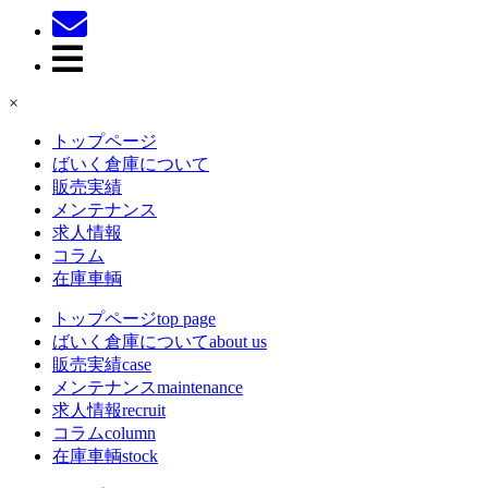
×
トップページ
ばいく倉庫について
販売実績
メンテナンス
求人情報
コラム
在庫車輌
トップページ
top page
ばいく倉庫について
about us
販売実績
case
メンテナンス
maintenance
求人情報
recruit
コラム
column
在庫車輌
stock