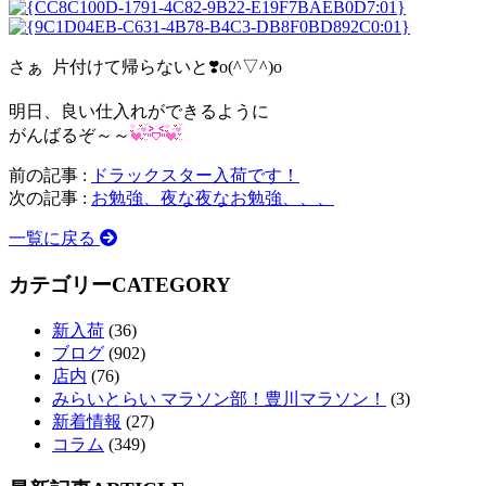
さぁ 片付けて帰らないと❣️o(^▽^)o
明日、良い仕入れができるように
がんばるぞ～～
前の記事 :
ドラックスター入荷です！
次の記事 :
お勉強、夜な夜なお勉強、、、
一覧に戻る
カテゴリー
CATEGORY
新入荷
(36)
ブログ
(902)
店内
(76)
みらいとらい マラソン部！豊川マラソン！
(3)
新着情報
(27)
コラム
(349)