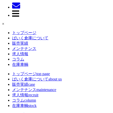
×
トップページ
ばいく倉庫について
販売実績
メンテナンス
求人情報
コラム
在庫車輌
トップページ
top page
ばいく倉庫について
about us
販売実績
case
メンテナンス
maintenance
求人情報
recruit
コラム
column
在庫車輌
stock