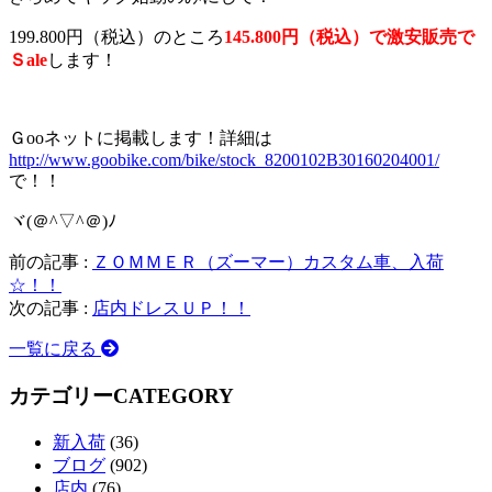
199.800円（税込）のところ
145.800円（税込）で激安販売で
Ｓale
します！
Ｇooネットに掲載します！詳細は
http://www.goobike.com/bike/stock_8200102B30160204001/
で！！
ヾ(＠^▽^＠)ﾉ
前の記事 :
ＺＯＭＭＥＲ（ズーマー）カスタム車、入荷
☆！！
次の記事 :
店内ドレスＵＰ！！
一覧に戻る
カテゴリー
CATEGORY
新入荷
(36)
ブログ
(902)
店内
(76)