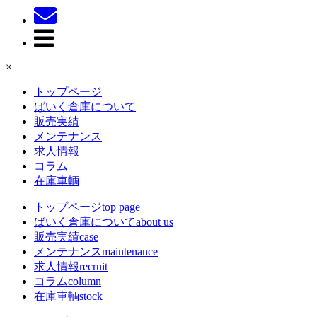
×
トップページ
ばいく倉庫について
販売実績
メンテナンス
求人情報
コラム
在庫車輌
トップページ
top page
ばいく倉庫について
about us
販売実績
case
メンテナンス
maintenance
求人情報
recruit
コラム
column
在庫車輌
stock